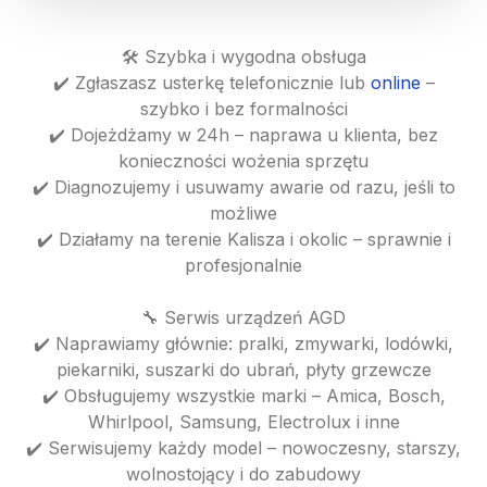
🛠️ Szybka i wygodna obsługa
✔️ Zgłaszasz usterkę telefonicznie lub
online
–
szybko i bez formalności
✔️ Dojeżdżamy w 24h – naprawa u klienta, bez
konieczności wożenia sprzętu
✔️ Diagnozujemy i usuwamy awarie od razu, jeśli to
możliwe
✔️ Działamy na terenie Kalisza i okolic – sprawnie i
profesjonalnie
🔧 Serwis urządzeń AGD
✔️ Naprawiamy głównie: pralki, zmywarki, lodówki,
piekarniki, suszarki do ubrań, płyty grzewcze
✔️ Obsługujemy wszystkie marki – Amica, Bosch,
Whirlpool, Samsung, Electrolux i inne
✔️ Serwisujemy każdy model – nowoczesny, starszy,
wolnostojący i do zabudowy