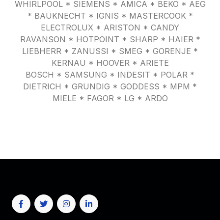
WHIRLPOOL * SIEMENS * AMICA * BEKO * AEG
* BAUKNECHT * IGNIS * MASTERCOOK *
ELECTROLUX * ARISTON * CANDY
RAVANSON * HOTPOINT * SHARP * HAIER *
LIEBHERR * ZANUSSI * SMEG * GORENJE *
KERNAU * HOOVER * ARIETE
BOSCH * SAMSUNG * INDESIT * POLAR *
DIETRICH * GRUNDIG * GODDESS * MPM *
MIELE * FAGOR * LG * ARDO