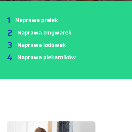
1
Naprawa pralek
2
Naprawa zmywarek
3
Naprawa lodówek
4
Naprawa piekarników