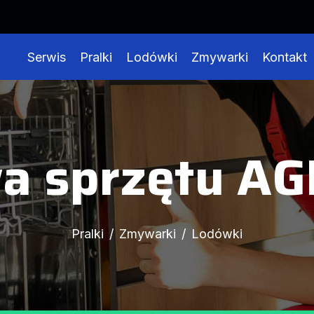
Serwis
Pralki
Lodówki
Zmywarki
Kontakt
a sprzętu AGD
Pralki
Zmywarki
Lodówki