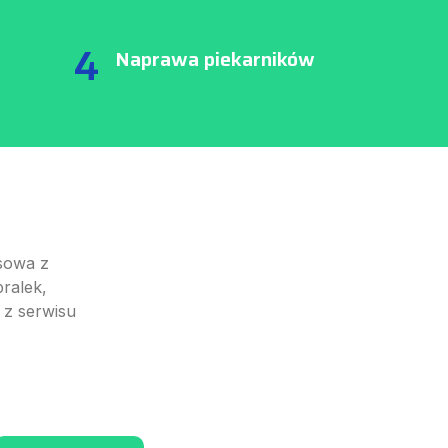
4
Naprawa piekarników
sowa z
ralek,
 z serwisu