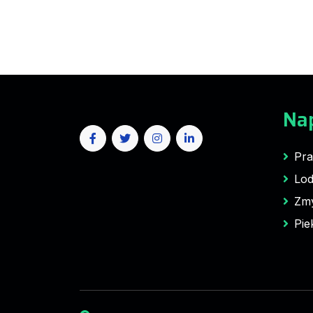
Na
Pra
Lod
Zm
Pie