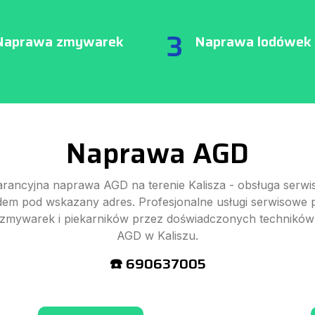
3
Naprawa zmywarek
Naprawa lodówek
Naprawa AGD
rancyjna naprawa AGD na terenie Kalisza - obsługa serwi
dem pod wskazany adres. Profesjonalne usługi serwisowe p
zmywarek i piekarników przez doświadczonych techników
AGD w Kaliszu.
☎️ 690637005