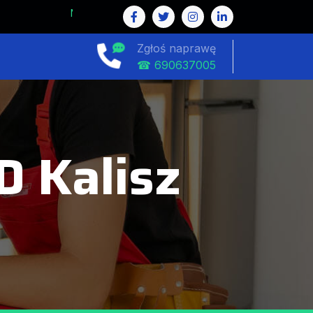
Zgłoś naprawę
☎ 690637005
 Kalisz