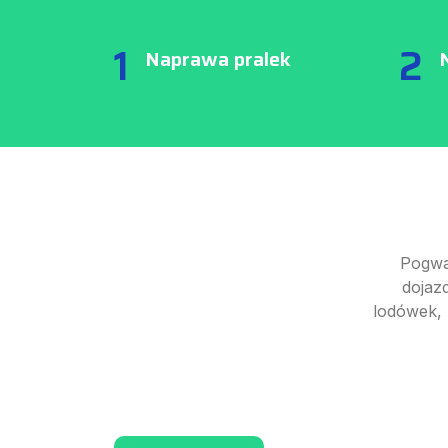
1
2
Naprawa pralek
Pogwa
dojaz
lodówek, 