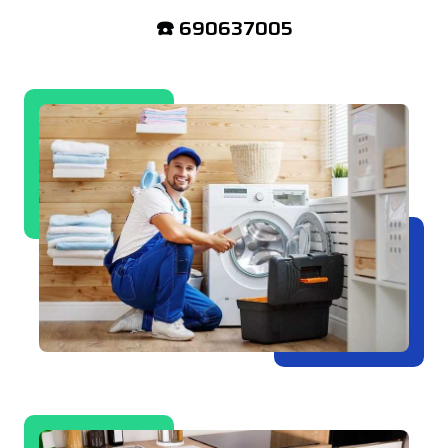
☎️ 690637005